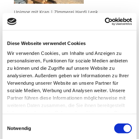
Unimog mit Kran | ZImmerei Hardi Lenk
Neueste Beiträge
Diese Webseite verwendet Cookies
Teilnahme am Clean Advantage Programm
Wir verwenden Cookies, um Inhalte und Anzeigen zu
Lehrstellen 2026
personalisieren, Funktionen für soziale Medien anbieten
Besuch bei ABA Holz
zu können und die Zugriffe auf unsere Website zu
Jobmesse in Penzberg
analysieren. Außerdem geben wir Informationen zu Ihrer
Unsere Azubis 2025
Verwendung unserer Website an unsere Partner für
soziale Medien, Werbung und Analysen weiter. Unsere
Neueste Kommentare
Partner führen diese Informationen möglicherweise mit
weiteren Daten zusammen, die Sie ihnen bereitgestellt
haben oder die sie im Rahmen Ihrer Nutzung der Dienste
Archiv
gesammelt haben.
Einwilligungsauswahl
März 2026
Notwendig
Februar 2026
November 2025