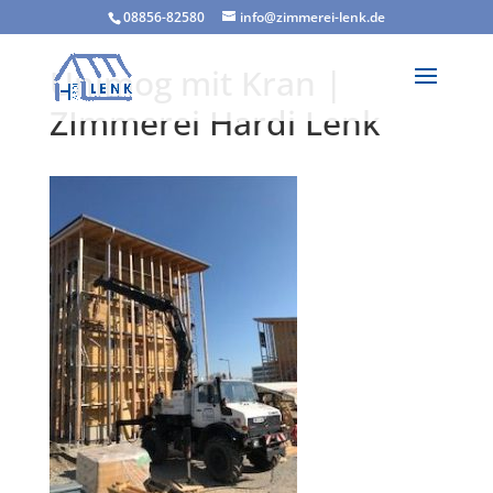
08856-82580
info@zimmerei-lenk.de
Unimog mit Kran |
ZImmerei Hardi Lenk