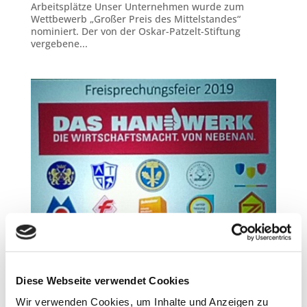
Arbeitsplätze Unser Unternehmen wurde zum
Wettbewerb „Großer Preis des Mittelstandes“
nominiert. Der von der Oskar-Patzelt-Stiftung
vergebene...
Anerkennung Gesellenprüfung 2019
von
Zimmerei Lenk
|
24. Sep.. 2019
|
Ausbildung
,
Auszeichnung
Diese Webseite verwendet Cookies
Wir verwenden Cookies, um Inhalte und Anzeigen zu
Auszeichnung & Handwerk Beste Gesellenprüfung