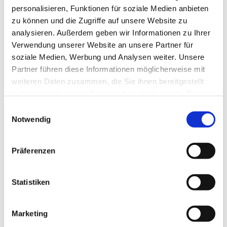
im Zimmerer-Handwerk. Hardi Lenk, Inhaber 14.
personalisieren, Funktionen für soziale Medien anbieten
September 2019 Ehrung der Kreishandwerkerschaft
zu können und die Zugriffe auf unsere Website zu
Miesbach-Bad Tölz-Wolfratshausen. Dieses Jahr
analysieren. Außerdem geben wir Informationen zu Ihrer
haben vier unserer Auszubildenden erfolgreich ihre
Gesellenprüfung absolviert....
Verwendung unserer Website an unsere Partner für
soziale Medien, Werbung und Analysen weiter. Unsere
Partner führen diese Informationen möglicherweise mit
weiteren Daten zusammen, die Sie ihnen bereitgestellt
haben oder die sie im Rahmen Ihrer Nutzung der Dienste
gesammelt haben.
Einwilligungsauswahl
Neueste Beiträge
Notwendig
Teilnahme am Clean Advantage Programm
Lehrstellen 2026
Präferenzen
Besuch bei ABA Holz
Jobmesse in Penzberg
Unsere Azubis 2025
Statistiken
Neueste Kommentare
Marketing