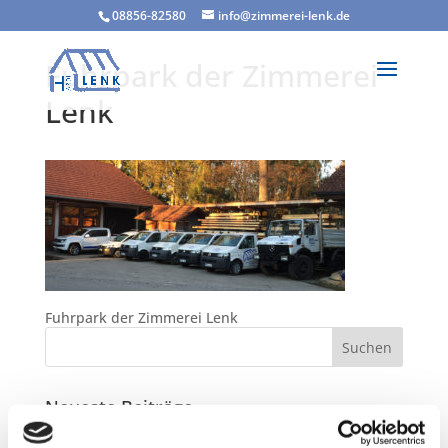
08856-82580
info@zimmerei-lenk.de
Fuhrpark der Zimmerei
Lenk
Fuhrpark der Zimmerei Lenk
Neueste Beiträge
Teilnahme am Clean Advantage Programm