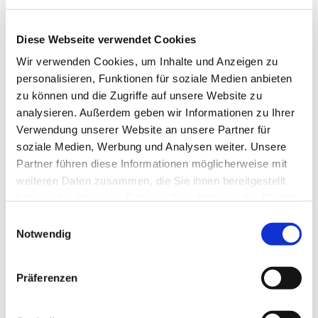
Lehrstellen 2026
Besuch bei ABA Holz
Diese Webseite verwendet Cookies
Jobmesse in Penzberg
Wir verwenden Cookies, um Inhalte und Anzeigen zu
Unsere Azubis 2025
personalisieren, Funktionen für soziale Medien anbieten
zu können und die Zugriffe auf unsere Website zu
Neueste Kommentare
analysieren. Außerdem geben wir Informationen zu Ihrer
Verwendung unserer Website an unsere Partner für
Archiv
soziale Medien, Werbung und Analysen weiter. Unsere
März 2026
Partner führen diese Informationen möglicherweise mit
Februar 2026
weiteren Daten zusammen, die Sie ihnen bereitgestellt
November 2025
haben oder die sie im Rahmen Ihrer Nutzung der Dienste
gesammelt haben.
Oktober 2025
Einwilligungsauswahl
September 2025
Notwendig
Juli 2025
September 2024
Präferenzen
April 2024
Februar 2024