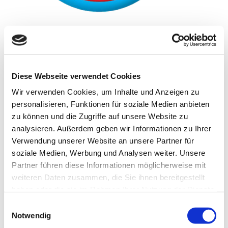
Neueste Beiträge
Diese Webseite verwendet Cookies
Teilnahme am Clean Advantage Programm
Wir verwenden Cookies, um Inhalte und Anzeigen zu
Lehrstellen 2026
personalisieren, Funktionen für soziale Medien anbieten
Besuch bei ABA Holz
zu können und die Zugriffe auf unsere Website zu
Jobmesse in Penzberg
analysieren. Außerdem geben wir Informationen zu Ihrer
Unsere Azubis 2025
Verwendung unserer Website an unsere Partner für
soziale Medien, Werbung und Analysen weiter. Unsere
Neueste Kommentare
Partner führen diese Informationen möglicherweise mit
weiteren Daten zusammen, die Sie ihnen bereitgestellt
haben oder die sie im Rahmen Ihrer Nutzung der Dienste
Archiv
gesammelt haben.
Einwilligungsauswahl
März 2026
Notwendig
Februar 2026