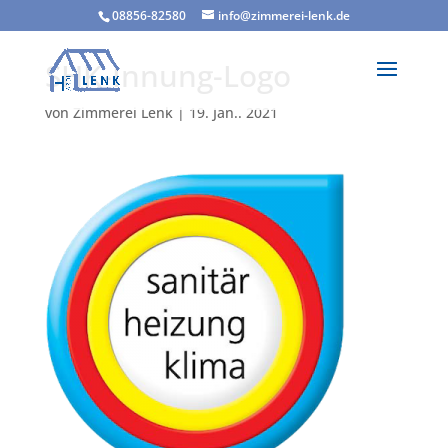
08856-82580
info@zimmerei-lenk.de
SHK-Innung-Logo
von
Zimmerei Lenk
|
19. Jan.. 2021