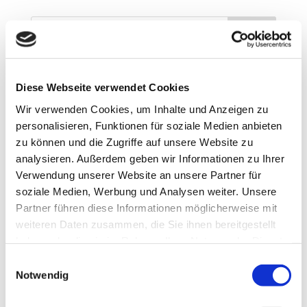
Neueste Beiträge
Diese Webseite verwendet Cookies
Teilnahme am Clean Advantage Programm
Lehrstellen 2026
Wir verwenden Cookies, um Inhalte und Anzeigen zu
Besuch bei ABA Holz
personalisieren, Funktionen für soziale Medien anbieten
zu können und die Zugriffe auf unsere Website zu
Jobmesse in Penzberg
analysieren. Außerdem geben wir Informationen zu Ihrer
Unsere Azubis 2025
Verwendung unserer Website an unsere Partner für
soziale Medien, Werbung und Analysen weiter. Unsere
Neueste Kommentare
Partner führen diese Informationen möglicherweise mit
weiteren Daten zusammen, die Sie ihnen bereitgestellt
Archiv
haben oder die sie im Rahmen Ihrer Nutzung der Dienste
März 2026
gesammelt haben.
Einwilligungsauswahl
Februar 2026
Notwendig
November 2025