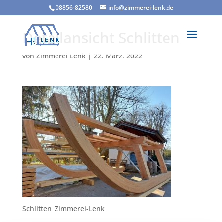
08856-82580
info@zimmerei-lenk.de
Detailansicht Schlitten
von
Zimmerei Lenk
|
22. März. 2022
Schlitten_Zimmerei-Lenk