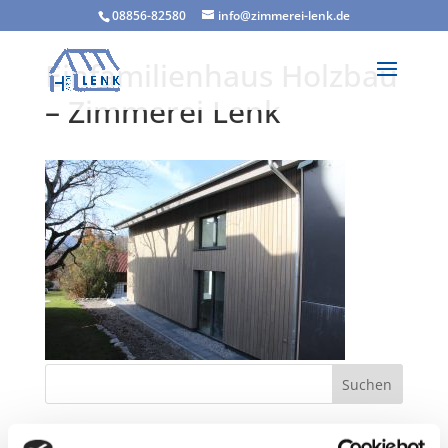
08856-82580
info@zimmerei-lenk.de
Einfamilienhaus Holzbau
– Zimmerei Lenk
Neueste Beiträge