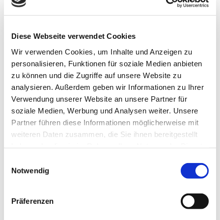
Teilnahme am Clean Advantage Programm
Lehrstellen 2026
Diese Webseite verwendet Cookies
Besuch bei ABA Holz
Jobmesse in Penzberg
Wir verwenden Cookies, um Inhalte und Anzeigen zu
Unsere Azubis 2025
personalisieren, Funktionen für soziale Medien anbieten
zu können und die Zugriffe auf unsere Website zu
Neueste Kommentare
analysieren. Außerdem geben wir Informationen zu Ihrer
Verwendung unserer Website an unsere Partner für
soziale Medien, Werbung und Analysen weiter. Unsere
Archiv
Partner führen diese Informationen möglicherweise mit
März 2026
weiteren Daten zusammen, die Sie ihnen bereitgestellt
Februar 2026
haben oder die sie im Rahmen Ihrer Nutzung der Dienste
November 2025
gesammelt haben.
Einwilligungsauswahl
Oktober 2025
Notwendig
September 2025
Juli 2025
Präferenzen
September 2024
April 2024