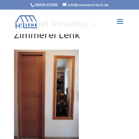
08856-82580
info@zimmerei-lenk.de
Beispiel Innentür –
Zimmerei Lenk