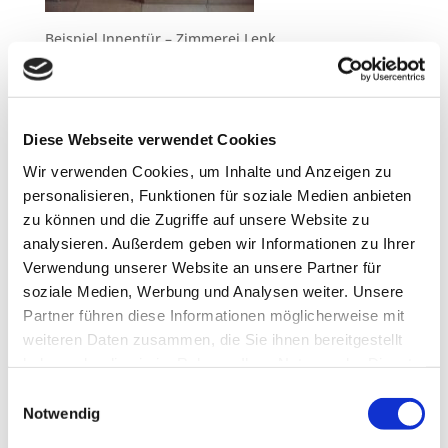
Beispiel Innentür – Zimmerei Lenk
Neueste Beiträge
Diese Webseite verwendet Cookies
Teilnahme am Clean Advantage Programm
Wir verwenden Cookies, um Inhalte und Anzeigen zu
Lehrstellen 2026
personalisieren, Funktionen für soziale Medien anbieten
Besuch bei ABA Holz
zu können und die Zugriffe auf unsere Website zu
Jobmesse in Penzberg
analysieren. Außerdem geben wir Informationen zu Ihrer
Unsere Azubis 2025
Verwendung unserer Website an unsere Partner für
soziale Medien, Werbung und Analysen weiter. Unsere
Neueste Kommentare
Partner führen diese Informationen möglicherweise mit
weiteren Daten zusammen, die Sie ihnen bereitgestellt
haben oder die sie im Rahmen Ihrer Nutzung der Dienste
Archiv
gesammelt haben.
Einwilligungsauswahl
März 2026
Notwendig
Februar 2026
November 2025