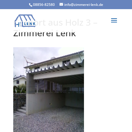
08856-82580
info@zimmerei-lenk.de
Carport aus Holz 3 –
Zimmerei Lenk