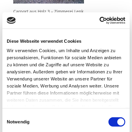
Carport aus Holz 3 – Zimmerei Lenk
Neueste Beiträge
Diese Webseite verwendet Cookies
Teilnahme am Clean Advantage Programm
Wir verwenden Cookies, um Inhalte und Anzeigen zu
Lehrstellen 2026
personalisieren, Funktionen für soziale Medien anbieten
Besuch bei ABA Holz
zu können und die Zugriffe auf unsere Website zu
Jobmesse in Penzberg
analysieren. Außerdem geben wir Informationen zu Ihrer
Unsere Azubis 2025
Verwendung unserer Website an unsere Partner für
soziale Medien, Werbung und Analysen weiter. Unsere
Neueste Kommentare
Partner führen diese Informationen möglicherweise mit
weiteren Daten zusammen, die Sie ihnen bereitgestellt
haben oder die sie im Rahmen Ihrer Nutzung der Dienste
Archiv
gesammelt haben.
Einwilligungsauswahl
März 2026
Notwendig
Februar 2026
November 2025