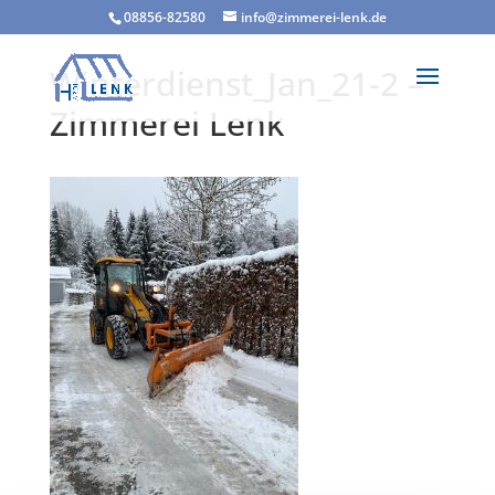
08856-82580
info@zimmerei-lenk.de
Winterdienst_Jan_21-2 –
Zimmerei Lenk