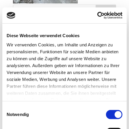
Neueste Beiträge
Diese Webseite verwendet Cookies
Teilnahme am Clean Advantage Programm
Lehrstellen 2026
Wir verwenden Cookies, um Inhalte und Anzeigen zu
Besuch bei ABA Holz
personalisieren, Funktionen für soziale Medien anbieten
Jobmesse in Penzberg
zu können und die Zugriffe auf unsere Website zu
Unsere Azubis 2025
analysieren. Außerdem geben wir Informationen zu Ihrer
Verwendung unserer Website an unsere Partner für
Neueste Kommentare
soziale Medien, Werbung und Analysen weiter. Unsere
Partner führen diese Informationen möglicherweise mit
weiteren Daten zusammen, die Sie ihnen bereitgestellt
Archiv
haben oder die sie im Rahmen Ihrer Nutzung der Dienste
März 2026
gesammelt haben.
Einwilligungsauswahl
Februar 2026
Notwendig
November 2025
Oktober 2025