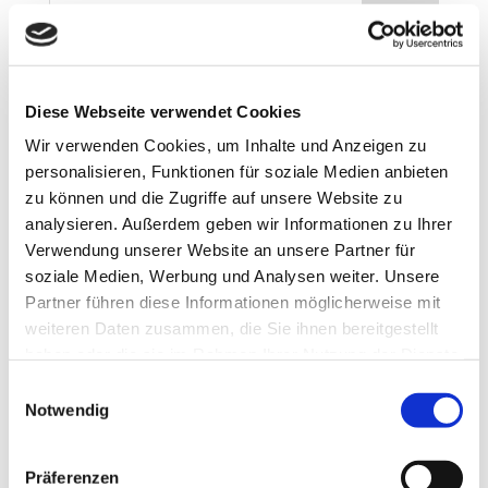
Neueste Beiträge
Teilnahme am Clean Advantage Programm
Diese Webseite verwendet Cookies
Lehrstellen 2026
Besuch bei ABA Holz
Wir verwenden Cookies, um Inhalte und Anzeigen zu
Jobmesse in Penzberg
personalisieren, Funktionen für soziale Medien anbieten
zu können und die Zugriffe auf unsere Website zu
Unsere Azubis 2025
analysieren. Außerdem geben wir Informationen zu Ihrer
Neueste Kommentare
Verwendung unserer Website an unsere Partner für
soziale Medien, Werbung und Analysen weiter. Unsere
Partner führen diese Informationen möglicherweise mit
Archiv
weiteren Daten zusammen, die Sie ihnen bereitgestellt
März 2026
haben oder die sie im Rahmen Ihrer Nutzung der Dienste
Februar 2026
gesammelt haben.
Einwilligungsauswahl
November 2025
Notwendig
Oktober 2025
September 2025
Präferenzen
Juli 2025