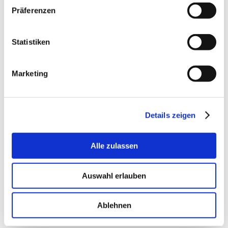
Oktober 2025
Präferenzen
September 2025
Juli 2025
Statistiken
September 2024
April 2024
Februar 2024
Marketing
März 2023
Februar 2023
September 2022
Details zeigen
August 2022
März 2022
November 2021
Alle zulassen
September 2021
April 2021
Auswahl erlauben
Januar 2021
September 2020
Ablehnen
September 2019