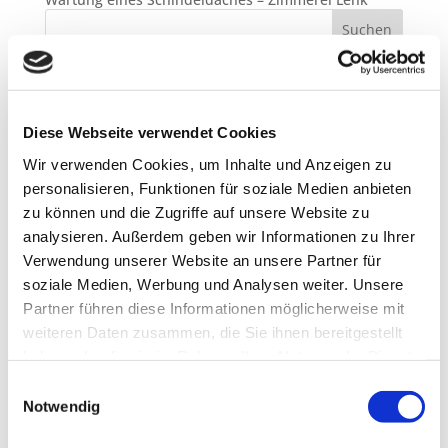
Neueste Beiträge
Ausbau unserer Büroräume in Nantesbuch
Diese Webseite verwendet Cookies
Teilnahme am Clean Advantage Programm
Wir verwenden Cookies, um Inhalte und Anzeigen zu
Lehrstellen 2026
personalisieren, Funktionen für soziale Medien anbieten
Besuch bei ABA Holz
zu können und die Zugriffe auf unsere Website zu
Jobmesse in Penzberg
analysieren. Außerdem geben wir Informationen zu Ihrer
Verwendung unserer Website an unsere Partner für
Neueste Kommentare
soziale Medien, Werbung und Analysen weiter. Unsere
Partner führen diese Informationen möglicherweise mit
Archiv
weiteren Daten zusammen, die Sie ihnen bereitgestellt
haben oder die sie im Rahmen Ihrer Nutzung der Dienste
August 2026
gesammelt haben.
März 2026
Einwilligungsauswahl
Notwendig
Februar 2026
November 2025