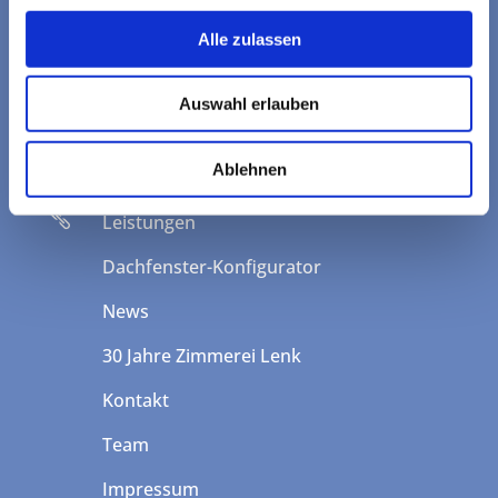

Nantesbuch 2a
Alle zulassen
82377 Penzberg
Tel.: 08856-82580
Auswahl erlauben
Fax: 08856-931852
info@zimmerei-lenk.de
Ablehnen

Leistungen
Dachfenster-Konfigurator
News
30 Jahre Zimmerei Lenk
Kontakt
Team
Impressum