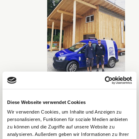
Kai Schumacher
Diese Webseite verwendet Cookies
und Daniel Reuner
sind unsere
Wir verwenden Cookies, um Inhalte und Anzeigen zu
frischgebackenen
personalisieren, Funktionen für soziale Medien anbieten
Gesellen im
Spenglerhandwerk
zu können und die Zugriffe auf unsere Website zu
Juli 2022
analysieren. Außerdem geben wir Informationen zu Ihrer