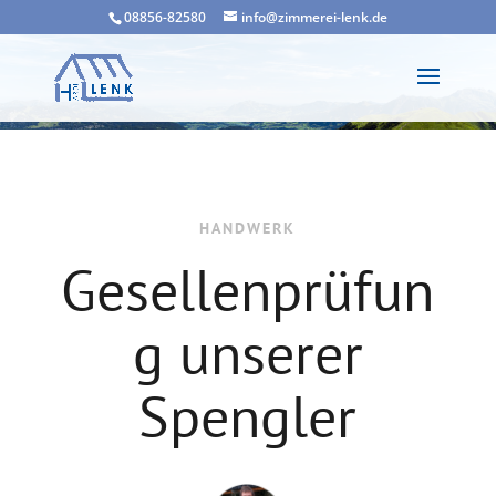
08856-82580
info@zimmerei-lenk.de
HANDWERK
Gesellenprüfun
g unserer
Spengler